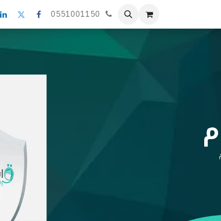
اليات
المنتدى
المدونة
0551001150
م